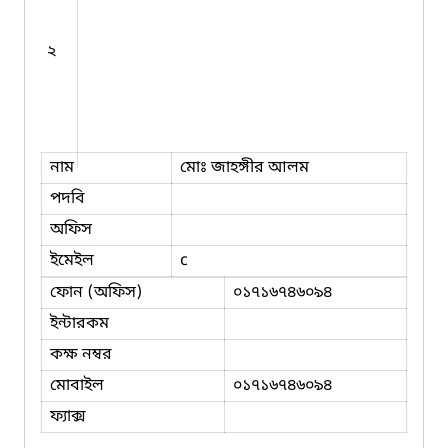
২
নাম
মোঃ জাহঙ্গীর আলম
পদবি
অফিস
ইমেইল
c
ফোন (অফিস)
০১৭১৬৭৪৬০৯৪
ইন্টারকম
কক্ষ নম্বর
মোবাইল
০১৭১৬৭৪৬০৯৪
ফ্যাক্স