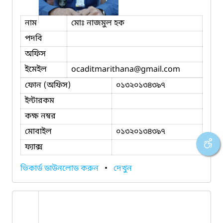
নাম
মোঃ নাজমুল হক
পদবি
অফিস
ইমেইল
ocaditmarithana
@gmail.com
ফোন (অফিস)
০১৩২০১৩৪৩৯৭
ইন্টারকম
কক্ষ নম্বর
মোবাইল
০১৩২০১৩৪৩৯৭
ফ্যাক্স
ভিকার্ড ডাউনলোড করুন
•
দেখুন