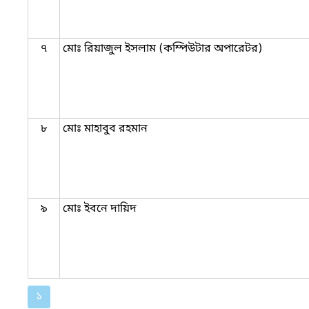
৭
মোঃ রিয়াজুল ইসলাম (কম্পিউটার অপারেটর)
৮
মোঃ মাহাবুব রহমান
৯
মোঃ ইবনে দায়িদ
১