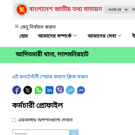
বাংলাদেশ জাতীয় তথ্য বাতায়ন
মেনু নির্বাচন করুন
আমাদের সম্পর্কে
আমাদের সেবা
ই
আদিতমারী থানা, লালমনিরহাট
এই কনটেন্টটি শেয়ার করতে ক্লিক করুন
কর্মচারী প্রোফাইল
এডভান্সড অপশনগুলো দেখান