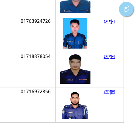
01763924726
দেখুন
01718878054
দেখুন
01716972856
দেখুন