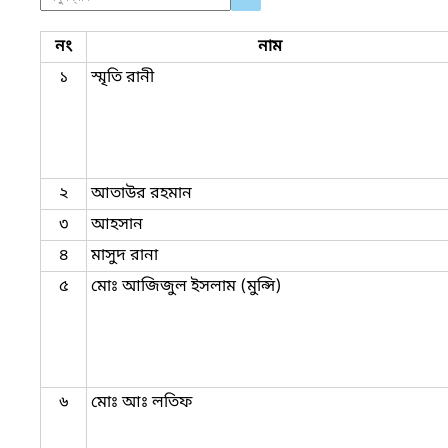
নং
নাম
১
স্মৃতি রানী
২
আতাউর রহমান
৩
আহসান
৪
মাসুদ রানা
৫
মোঃ আজিজুল ইসলাম (মুন্সি)
৬
মোঃ আঃ লতিফ