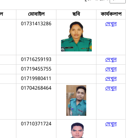
ইল
মোবাইল
ছবি
কার্যকলাপ
01731413286
দেখুন
01716259193
দেখুন
01719455755
দেখুন
01719980411
দেখুন
01704268464
দেখুন
01710371724
দেখুন