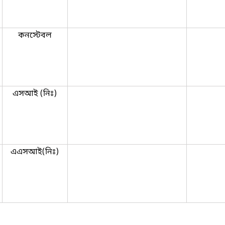
কনস্টেবল
এসআই (নিঃ)
এএসআই(নিঃ)