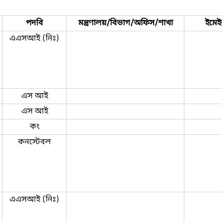
পদবি
মন্ত্রণালয়/বিভাগ/অফিস/শাখা
ইমে
এএসআই (নিঃ)
এস আই
এস আই
কং
কনস্টেবল
এএসআই (নিঃ)