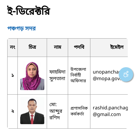
ই-ডিরেক্টরি
পঞ্চগড় সদর
নং
চিত্র
নাম
পদবি
ইমেইল
উপজেলা
ফাহমিদা
unopanchagarh
১
নির্বাহী
সুলতানা
@mopa.gov.bd
অফিসার
মো:
rashid.panchagar
প্রশাসনিক
২
আব্দুর
কর্মকর্তা
@gmail.com
রশিদ